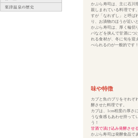
かぶら寿司は、主に石川
親しまれている料理です
すが「なれずし」と呼ば
り、お漬物のほうが近い
かぶら寿司は、厚く輪切
バなどを挟んで甘酒につ
れる食材が、冬に旬を迎
べられるのが一般的です
味や特徴
カブと魚のブリをそれぞ
酵させた料理です。
カブは、1cm程度の厚
うな食感もあわせ持って
う！
甘酒で漬け込み発酵させ
かぶら寿司は発酵食品で