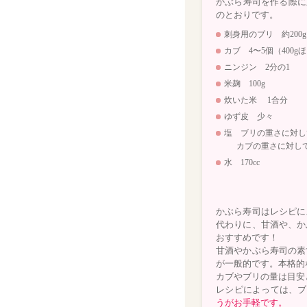
かぶら寿司を作る際に
のとおりです。
刺身用のブリ 約200g
カブ 4〜5個（400g
ニンジン 2分の1
米麹 100g
炊いた米 1合分
ゆず皮 少々
塩 ブリの重さに対し
カブの重さに対して
水 170cc
かぶら寿司はレシピに
代わりに、甘酒や、か
おすすめです！
甘酒やかぶら寿司の素
が一般的です。本格的
カブやブリの量は目安
レシピによっては、ブ
うがお手軽です。