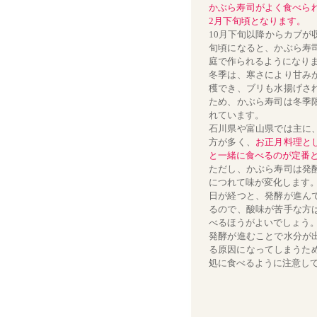
かぶら寿司がよく食べられ
2月下旬頃となります。
10月下旬以降からカブが
旬頃になると、かぶら寿
庭で作られるようになり
冬季は、寒さにより甘み
穫でき、ブリも水揚げさ
ため、かぶら寿司は冬季
れています。
石川県や富山県では主に
方が多く、
お正月料理と
と一緒に食べるのが定番
ただし、かぶら寿司は発
につれて味が変化します
日が経つと、発酵が進ん
るので、酸味が苦手な方
べるほうがよいでしょう
発酵が進むことで水分が
る原因になってしまうため
処に食べるように注意し