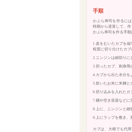
手順
かぶら寿司を作るには
時期から逆算して、作
かぶら寿司を作る手順
1.皮をむいたカブを縦
程度に切り分けたカブ
2.ニンジンは細切り
3.切ったカブ、刺身
4.カブから出た水分
5.炊いたお米に米麹
6.切り込みを入れた
7.桶や空き容器など
8.上に、ニンジンと
9.上にラップを敷き
カブは、大根でも代用