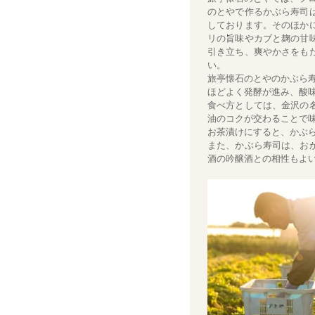
のとやで作るかぶら寿司
しております。そのほか
リの旨味やカブと麹の甘
引き立ち、爽やかさをも
い。
旅亭懐石のとやのかぶら
ほどよく発酵が進み、酸
食べ方としては、金沢の
油のコクが交わることで
お茶漬けにすると、かぶ
また、かぶら寿司は、お
酒の吟醸酒との相性もよ