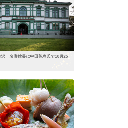
沢 名誉館⻑に中⽥英寿⽒で10月25
。