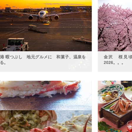
港 暇つぶし 地元グルメに 和菓子、温泉を
金沢 桜見
る。
2026。。。