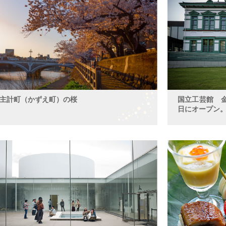
主計町（かずえ町）の桜
国立工芸館 金
日にオープン