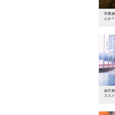
卒業
んか？
金沢
ススメ