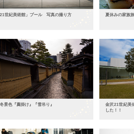
21世紀美術館」プール 写真の撮り方
夏休みの家族
冬景色『薦掛け』『雪吊り』
金沢21世紀
した！！