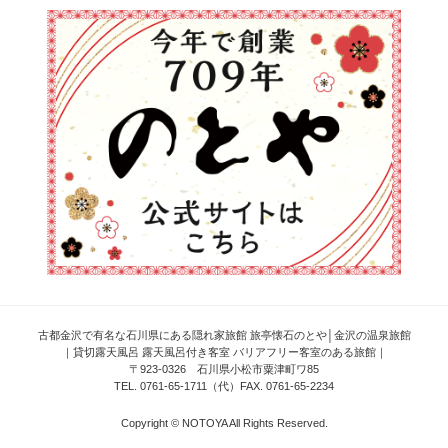
古都金沢で有名な石川県にある隠れ家旅館 旅亭懐石のとや│金沢の温泉旅館
｜貸切露天風呂 露天風呂付き客室 バリアフリー客室のある旅館｜
〒923-0326 石川県小松市粟津町ワ85
TEL. 0761-65-1711（代）FAX. 0761-65-2234
Copyright © NOTOYA All Rights Reserved.