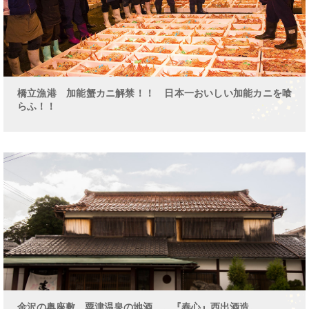
橋立漁港 加能蟹カニ解禁！！ 日本一おいしい加能カニを喰
らふ！！
金沢の奥座敷。粟津温泉の地酒。。『春心』西出酒造。。