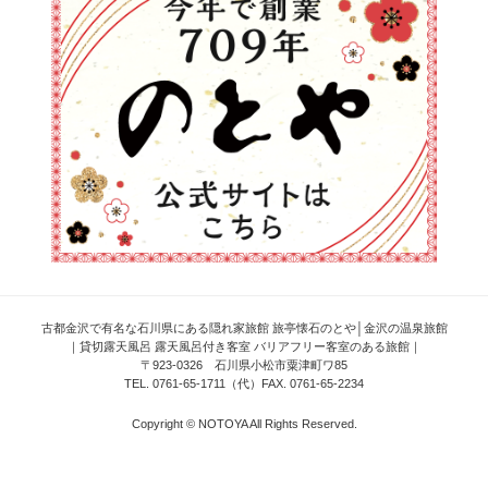
古都金沢で有名な石川県にある隠れ家旅館 旅亭懐石のとや│金沢の温泉旅館
｜貸切露天風呂 露天風呂付き客室 バリアフリー客室のある旅館｜
〒923-0326 石川県小松市粟津町ワ85
TEL. 0761-65-1711（代）FAX. 0761-65-2234
Copyright © NOTOYA All Rights Reserved.