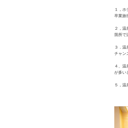
１，ホ
卒業旅
２，温
箇所で
３．温
チャン
４、温
が多い
５，温