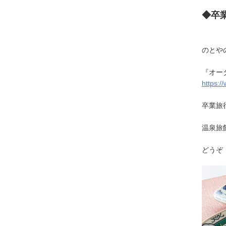
◆卒
のとや
『オー
https:/
卒業旅
温泉旅
どうぞ