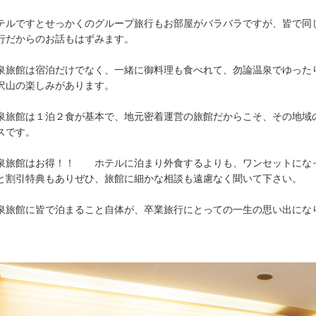
テルですとせっかくのグループ旅行もお部屋がバラバラですが、皆で同
行だからのお話もはずみます。
泉旅館は宿泊だけでなく、一緒に御料理も食べれて、勿論温泉でゆった
沢山の楽しみがあります。
泉旅館は１泊２食が基本で、地元密着運営の旅館だからこそ、その地域
スです。
泉旅館はお得！！ ホテルに泊まり外食するよりも、ワンセットにな
と割引特典もありぜひ、旅館に細かな相談も遠慮なく聞いて下さい。
泉旅館に皆で泊まること自体が、卒業旅行にとっての一生の思い出にな