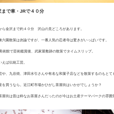
沢まで車・JRで４０分
から金沢まで約４０分 沢山の見どころがあります。
兼六園散策は勿論ですが、一番人気の忍者寺は驚きがいっぱいです。
紀美術館で芸術鑑賞後、武家屋敷跡の散策でタイムスリップ。
いえば伝統工芸。
芸や、九谷焼、津田水引さんや有名な和菓子店などを散策するのもとて
産を買うなら。近江町市場かひがし茶屋街はいかがでしょうか？
茶屋街は昔は粋なお茶屋さんだったのが今はお土産テーマパークの雰囲