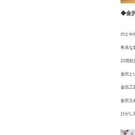
◆金
のとや
有名な
21世
金沢と
金箔工
金沢土
ひがし