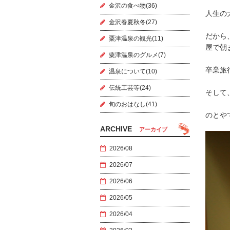
金沢の食べ物(36)
人生の
金沢春夏秋冬(27)
だから
粟津温泉の観光(11)
屋で朝
粟津温泉のグルメ(7)
卒業旅
温泉について(10)
伝統工芸等(24)
そして
旬のおはなし(41)
のとや
ARCHIVE
アーカイブ
2026/08
2026/07
2026/06
2026/05
2026/04