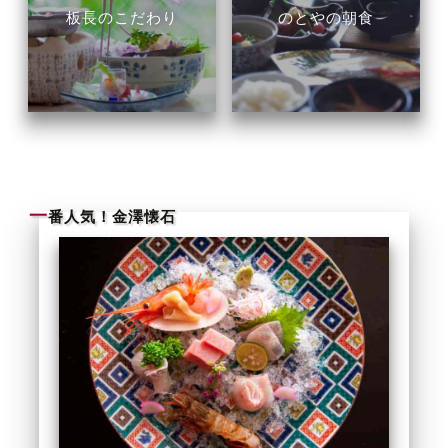
板長のこだわり
のとやの朝食
一
番人気！金澤懐石