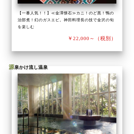
【一番人気！！】≪金澤懐石≫カニ！のど黒！鴨の
治部煮！幻のガスエビ。神田料理長の技で金沢の旬
を楽しむ
￥22,000～（税別）
源
泉かけ流し温泉