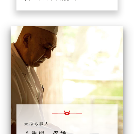
天ぷら職人
八重樫 保雄