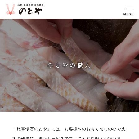
MENU
のとやの職人
「旅亭懐石のとや」には、
お客様へのおもてなしの心で
技
術の研鑽に、またサービスの向上にと
励む職人が揃いま