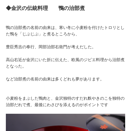
◆金沢の伝統料理 鴨の治部煮
鴨の治部煮の名前の由来は、寒い冬に小麦粉を付けたトロリとし
た鴨を「じぶじぶ」と煮るところから、
豊臣秀吉の奉行、岡部治部右衛門が考えだした。
高山右近が金沢にいた折に伝えた、欧風のジビエ料理から治部煮
となった。
など治部煮の名前の由来は多くどれも夢があります。
小麦粉をまぶした鴨肉と、金沢独特のすだれ麩やきのこを独特の
治部だれで煮、最後にわさびを添えるのがポイントです