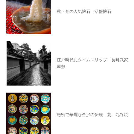
秋・冬の人気懐石 活蟹懐石
江戸時代にタイムスリップ 長町武家
屋敷
緻密で華麗な金沢の伝統工芸 九谷焼