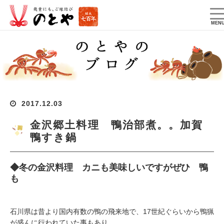
T
na
MEN
2017.12.03
金沢郷土料理 鴨治部煮。。加賀
鴨すき鍋
◆冬の金沢料理 カニも美味しいですがぜひ 鴨
も
石川県は昔より国内有数の鴨の飛来地で、17世紀ぐらいから鴨猟
が盛んに行われていた事もあり、