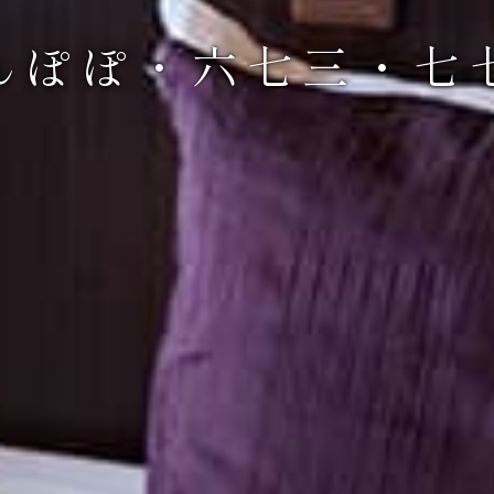
んぽぽ・六七三・七