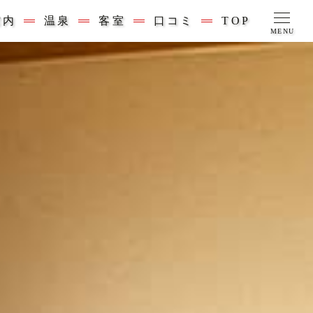
館内
温泉
客室
口コミ
TOP
MENU