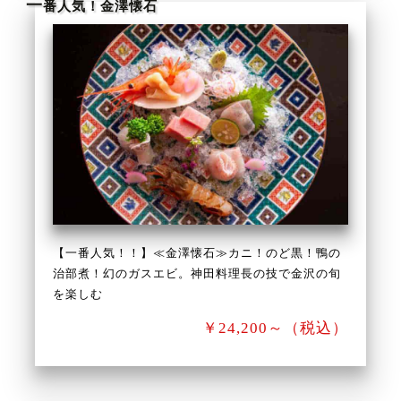
一
番人気！金澤懐石
【一番人気！！】≪金澤懐石≫カニ！のど黒！鴨の
治部煮！幻のガスエビ。神田料理長の技で金沢の旬
を楽しむ
￥24,200～（税込）