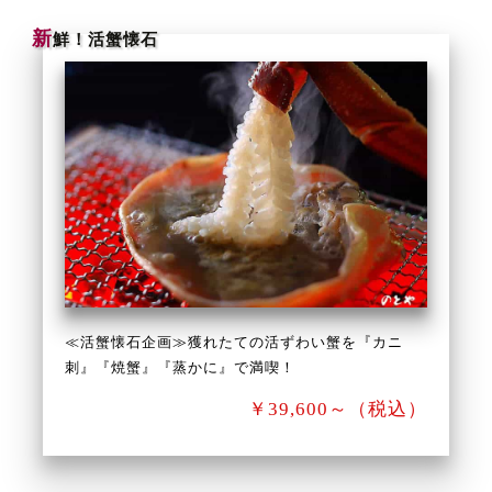
新
鮮！活蟹懐石
≪活蟹懐石企画≫獲れたての活ずわい蟹を『カニ
刺』『焼蟹』『蒸かに』で満喫！
￥39,600～（税込）