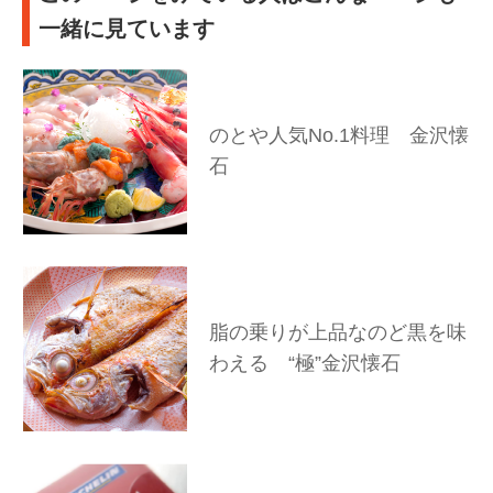
一緒に見ています
のとや人気No.1料理 金沢懐
石
脂の乗りが上品なのど黒を味
わえる “極”金沢懐石