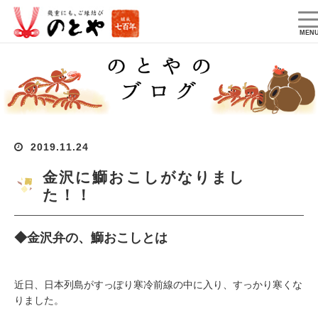
T
na
MEN
2019.11.24
金沢に鰤おこしがなりまし
た！！
◆金沢弁の、鰤おこしとは
近日、日本列島がすっぽり寒冷前線の中に入り、すっかり寒くな
りました。