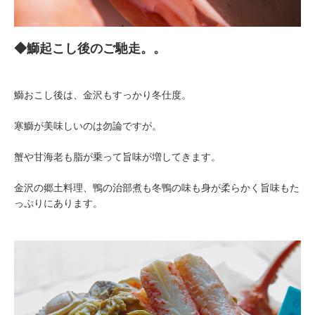
◆鰤起こし後のご馳走。。
鰤おこし後は、金沢もすっかり冬仕度。
寒鰤が美味しいのは勿論ですが。
蟹や甘海老も脂が乗って旨味が増してきます。
金沢の郷土料理、鴨の治部煮も冬鴨の味も身が柔らかく旨味もた
っぷりにあります。