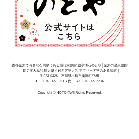
古都金沢で有名な石川県にある隠れ家旅館 旅亭懐石のとや│金沢の温泉旅館
｜貸切露天風呂 露天風呂付き客室 バリアフリー客室のある旅館｜
〒923-0326 石川県小松市粟津町ワ85
TEL. 0761-65-1711（代）FAX. 0761-65-2234
Copyright © NOTOYA All Rights Reserved.