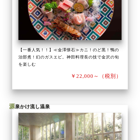
【一番人気！！】≪金澤懐石≫カニ！のど黒！鴨の
治部煮！幻のガスエビ。神田料理長の技で金沢の旬
を楽しむ
￥22,000～（税別）
源
泉かけ流し温泉