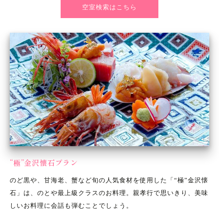
空室検索はこちら
“極”金沢懐石プラン
のど黒や、甘海老、蟹など旬の人気食材を使用した「“極”金沢懐
石」は、のとや最上級クラスのお料理。親孝行で思いきり、美味
しいお料理に会話も弾むことでしょう。