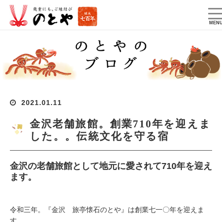
T
na
MEN
2021.01.11
金沢老舗旅館。創業710年を迎えま
した。。伝統文化を守る宿
金沢の老舗旅館として地元に愛されて710年を迎え
ます。
令和三年。『金沢 旅亭懐石のとや』は創業七一〇年を迎えま
す。