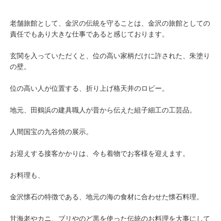
老舗旅館として、金沢の伝統を守ることは、金沢の旅館としての
責任でもあり大きな仕事であると感じております。
玄関を入っていただくと、位の高い家柄だけに許された、朱塗り
の壁。
位の高い人が位置する、折り上げ格天井のロビー。
地元、田鶴浜の建具職人が昔から伝えた組子細工の工芸品。
人間国宝の九谷焼の展示。
お迎えする接客かかりは、今も着物でお客様を迎えます。
お料理も、
金沢懐石の特徴である、地元の海の食材に合わせた懐石料理。
甘海老やカニ、ブリやのど黒を使った伝統のお料理を大事にして