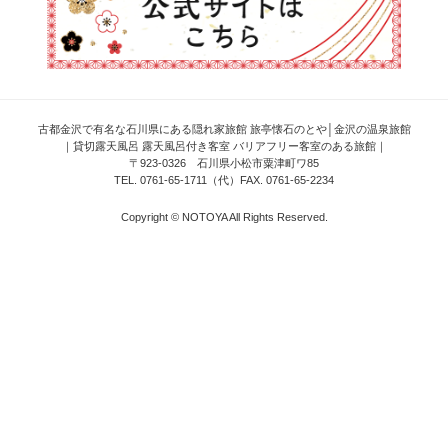
古都金沢で有名な石川県にある隠れ家旅館 旅亭懐石のとや│金沢の温泉旅館
｜貸切露天風呂 露天風呂付き客室 バリアフリー客室のある旅館｜
〒923-0326 石川県小松市粟津町ワ85
TEL. 0761-65-1711（代）FAX. 0761-65-2234
Copyright © NOTOYA All Rights Reserved.