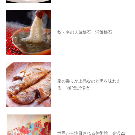
秋・冬の人気懐石 活蟹懐石
脂の乗りが上品なのど黒を味わえ
る “極”金沢懐石
世界から注目される美術館 金沢21