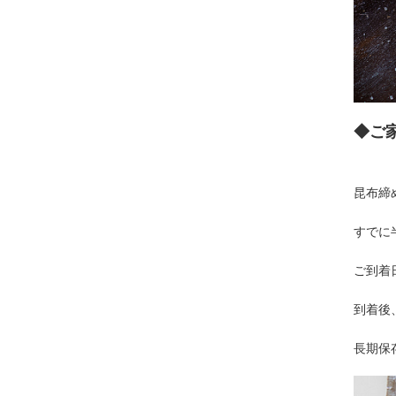
◆ご
昆布締
すでに
ご到着
到着後
長期保