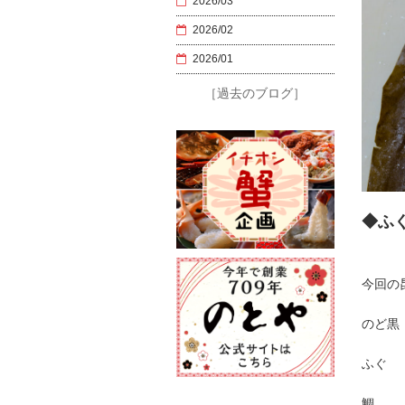
2026/03
2026/02
2026/01
［過去のブログ］
◆ふ
今回の
のど黒
ふぐ 
鯛 昆