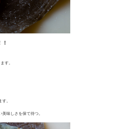
！！
きます。
ます。
い美味しさを保て待つ。