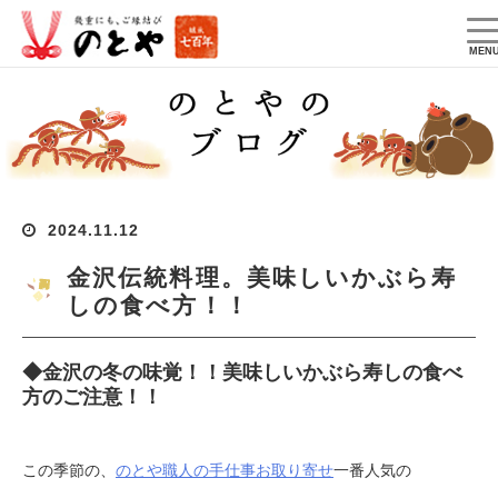
T
na
MEN
2024.11.12
金沢伝統料理。美味しいかぶら寿
しの食べ方！！
◆金沢の冬の味覚！！美味しいかぶら寿しの食べ
方のご注意！！
この季節の、
のとや職人の手仕事お取り寄せ
一番人気の