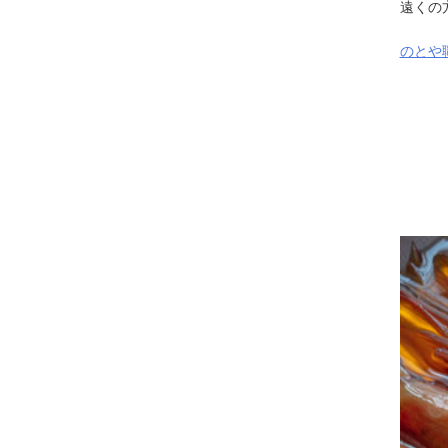
遠くの
のとや