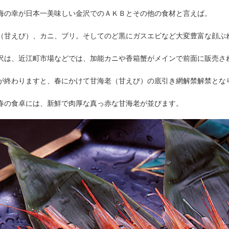
海の幸が日本一美味しい金沢でのＡＫＢとその他の食材と言えば。
（甘えび）、カニ、ブリ。そしてのど黒にガスエビなど大変豊富な顔ぶ
沢は、近江町市場などでは、加能カニや香箱蟹がメインで前面に販売さ
が終わりますと、春にかけて甘海老（甘えび）の底引き網解禁解禁とな
春の食卓には、新鮮で肉厚な真っ赤な甘海老が並びます。