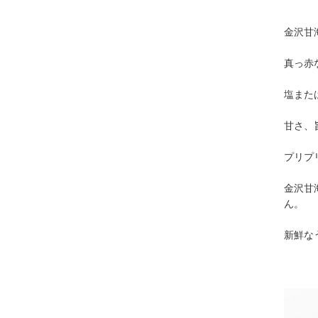
金沢甘
真っ赤
塩また
甘さ、
プリプ
金沢甘
ん。
新鮮な