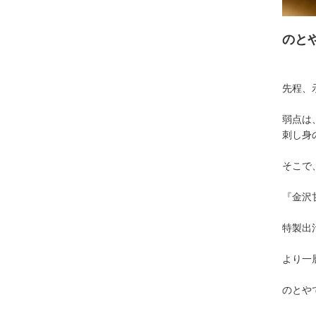
のと
先程、
弱点は
刺し身
そこで
『金沢
特製出
より一
のとや