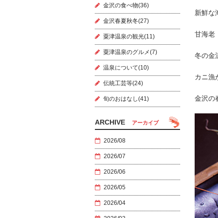
金沢の食べ物(36)
新鮮な
金沢春夏秋冬(27)
甘海老
粟津温泉の観光(11)
粟津温泉のグルメ(7)
冬の金
温泉について(10)
カニ漁
伝統工芸等(24)
金沢の
旬のおはなし(41)
ARCHIVE
アーカイブ
2026/08
2026/07
2026/06
2026/05
2026/04