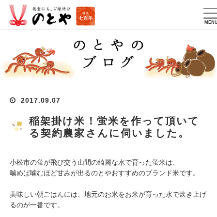
T
na
MEN
2017.09.07
稲架掛け米！蛍米を作って頂いて
る契約農家さんに伺いました。
小松市の蛍が飛び交う山間の綺麗な水で育った蛍米は、
噛めば噛むほど甘みが出るのとやおすすめのブランド米です。
美味しい朝ごはんには、地元のお米をお米が育った水で炊き上げ
るのが一番です。