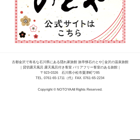
古都金沢で有名な石川県にある隠れ家旅館 旅亭懐石のとや│金沢の温泉旅館
｜貸切露天風呂 露天風呂付き客室 バリアフリー客室のある旅館｜
〒923-0326 石川県小松市粟津町ワ85
TEL. 0761-65-1711（代）FAX. 0761-65-2234
Copyright © NOTOYA All Rights Reserved.