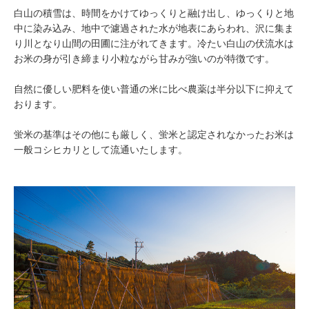
白山の積雪は、時間をかけてゆっくりと融け出し、ゆっくりと地
中に染み込み、地中で濾過された水が地表にあらわれ、沢に集ま
り川となり山間の田圃に注がれてきます。冷たい白山の伏流水は
お米の身が引き締まり小粒ながら甘みが強いのが特徴です。
自然に優しい肥料を使い普通の米に比べ農薬は半分以下に抑えて
おります。
蛍米の基準はその他にも厳しく、蛍米と認定されなかったお米は
一般コシヒカリとして流通いたします。