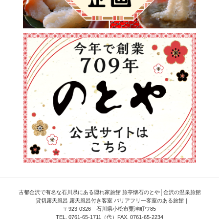
古都金沢で有名な石川県にある隠れ家旅館 旅亭懐石のとや│金沢の温泉旅館
｜貸切露天風呂 露天風呂付き客室 バリアフリー客室のある旅館｜
〒923-0326 石川県小松市粟津町ワ85
TEL. 0761-65-1711（代）FAX. 0761-65-2234