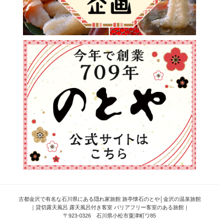
古都金沢で有名な石川県にある隠れ家旅館 旅亭懐石のとや│金沢の温泉旅館
｜貸切露天風呂 露天風呂付き客室 バリアフリー客室のある旅館｜
〒923-0326 石川県小松市粟津町ワ85