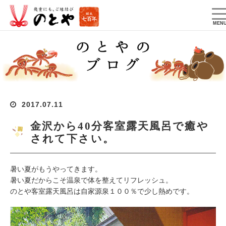
T
na
MEN
2017.07.11
金沢から40分客室露天風呂で癒や
されて下さい。
暑い夏がもうやってきます。
暑い夏だからこそ温泉で体を整えてリフレッシュ。
のとや客室露天風呂は自家源泉１００％で少し熱めです。